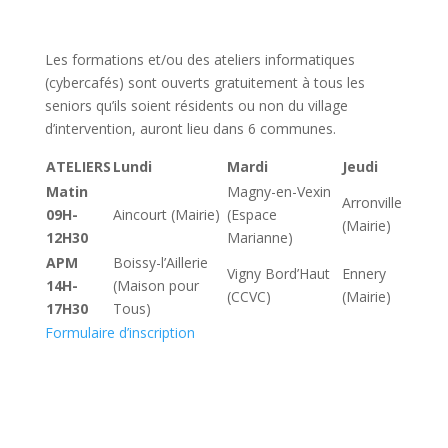
Les formations et/ou des ateliers informatiques
(cybercafés) sont ouverts gratuitement à tous les
seniors qu’ils soient résidents ou non du village
d’intervention, auront lieu dans 6 communes.
ATELIERS
Lundi
Mardi
Jeudi
Matin
Magny-en-Vexin
Arronville
09H-
Aincourt (Mairie)
(Espace
(Mairie)
12H30
Marianne)
APM
Boissy-l’Aillerie
Vigny Bord’Haut
Ennery
14H-
(Maison pour
(CCVC)
(Mairie)
17H30
Tous)
Formulaire d’inscription