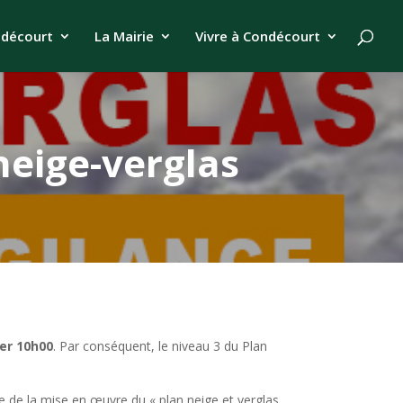
ndécourt
La Mairie
Vivre à Condécourt
neige-verglas
ier 10h00
. Par conséquent, le niveau 3 du Plan
re de la mise en œuvre du « plan neige et verglas