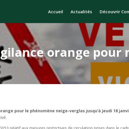
Accueil
Actualités
Découvrir Co
vigilance orange pour 
orange pour le phénomène neige-verglas jusqu’à jeudi 18 janv
ivé.
0053 relatif aux mesures restrictives de circulation prises dans le cad