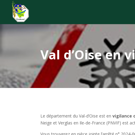
Val d’Oise en 
Le département du Val-d’Oise est en
vigilance 
Neige et Verglas en Ile-de-France (PNVIF) est act
Vous trouverez en pièce jointe l’arrêté n° 2024-0