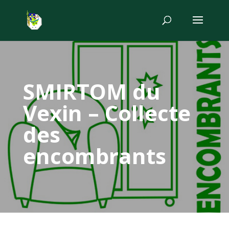
SMIRTOM du
Vexin – Collecte
des
encombrants