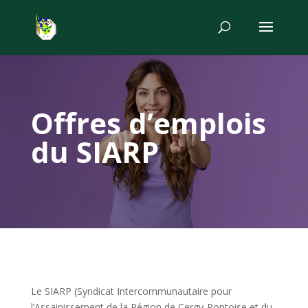
Offres d’emplois
du SIARP
Le SIARP (Syndicat Intercommunautaire pour
l’Assainissement de la Région de Cergy-Pontoise et du