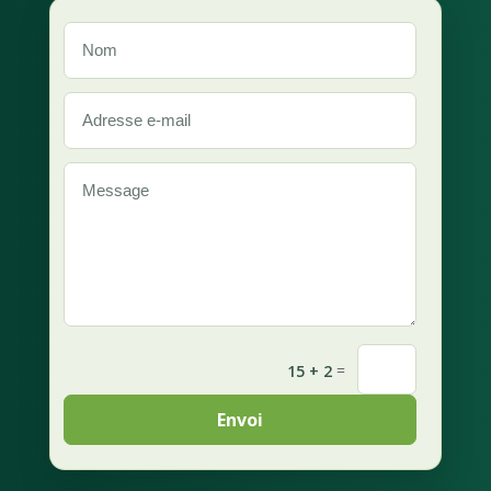
=
15 + 2
Envoi