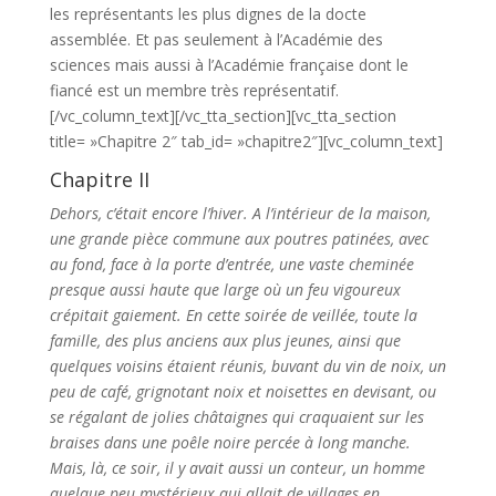
les représentants les plus dignes de la docte
assemblée. Et pas seulement à l’Académie des
sciences mais aussi à l’Académie française dont le
fiancé est un membre très représentatif.
[/vc_column_text][/vc_tta_section][vc_tta_section
title= »Chapitre 2″ tab_id= »chapitre2″][vc_column_text]
Chapitre II
Dehors, c’était encore l’hiver. A l’intérieur de la maison,
une grande pièce commune aux poutres patinées, avec
au fond, face à la porte d’entrée, une vaste cheminée
presque aussi haute que large où un feu vigoureux
crépitait gaiement. En cette soirée de veillée, toute la
famille, des plus anciens aux plus jeunes, ainsi que
quelques voisins étaient réunis, buvant du vin de noix, un
peu de café, grignotant noix et noisettes en devisant, ou
se régalant de jolies châtaignes qui craquaient sur les
braises dans une poêle noire percée à long manche.
Mais, là, ce soir, il y avait aussi un conteur, un homme
quelque peu mystérieux qui allait de villages en