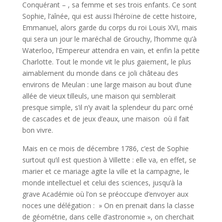
Conquérant – , sa femme et ses trois enfants. Ce sont
Sophie, l’aînée, qui est aussi l’héroïne de cette histoire,
Emmanuel, alors garde du corps du roi Louis XVI, mais
qui sera un jour le maréchal de Grouchy, l’homme qu’à
Waterloo, l’Empereur attendra en vain, et enfin la petite
Charlotte. Tout le monde vit le plus gaiement, le plus
aimablement du monde dans ce joli château des
environs de Meulan : une large maison au bout d’une
allée de vieux tilleuls, une maison qui semblerait
presque simple, s’il n’y avait la splendeur du parc orné
de cascades et de jeux d’eaux, une maison où il fait
bon vivre.
Mais en ce mois de décembre 1786, c’est de Sophie
surtout qu’il est question à Villette : elle va, en effet, se
marier et ce mariage agite la ville et la campagne, le
monde intellectuel et celui des sciences, jusqu’à la
grave Académie où l’on se préoccupe d’envoyer aux
noces une délégation : » On en prenait dans la classe
de géométrie, dans celle d’astronomie », on cherchait