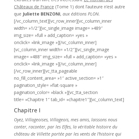
Châteaux de France
(Tome 1) dont l’auteure n’est autre
que
Juliette BENZONI
,
aux éditions PLON.
[/vc_column_text][vc_row_inner][vc_column_inner
width= »1/2″][vc_single_image image= »489″
img_size= »full » add_caption= »yes »
onclick= »link_image »][/vc_column_inner]
[vc_column_inner width= »1/2″][vc_single_image
image= »488″ img_size= »full » add_caption= »yes »
onclick= »link_image »][/vc_column_inner]
[/vc_row_inner][vc_tta_pageable
no_fill_content_area= »1″ active_section= »1″
pagination_style= »flat-square »
pagination_color= »black »][vc_tta_section
title= »Chapitre 1″ tab_id= »chapitre1″][vc_column_text]
Chapitre I
Oyez, Villageoises, Villageois, mes amis, laissons nous
conter, raconter, par les Elfes, la véritable histoire du
château de Villette portée par les vents de l’histoire qui