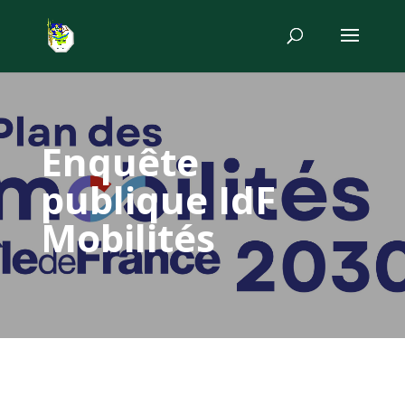
Enquête
publique IdF
Mobilités