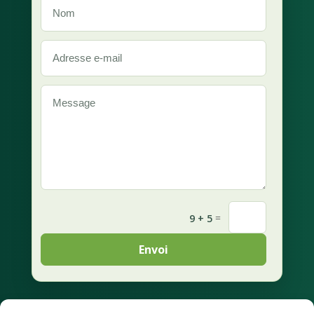
=
9 + 5
Envoi