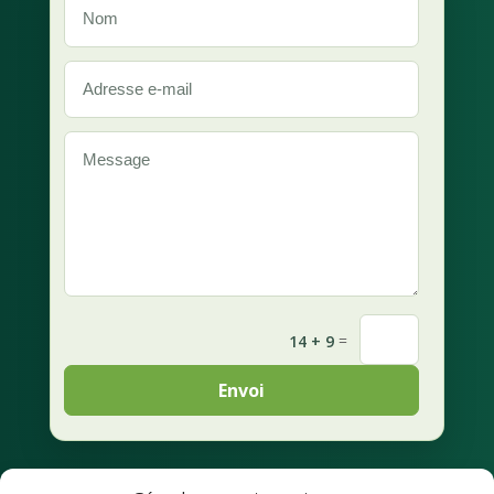
=
14 + 9
Envoi