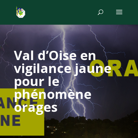
Val d’Oise en
vigilance jaune
pour le
phénomène
orages