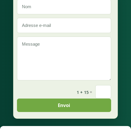
=
1 + 15
Envoi